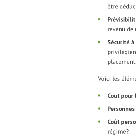
être déduct
Prévisibili
revenu de r
Sécurité à
privilégie
placement
Voici les élém
Cout pour 
Personnes
Coût pers
régime?