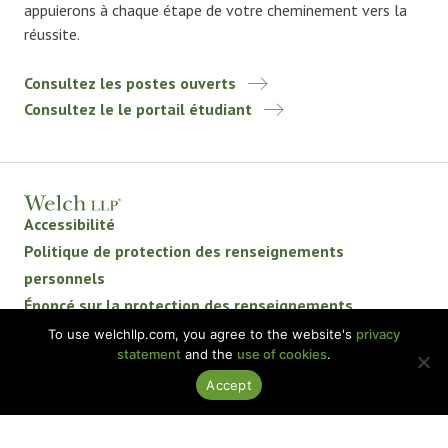
appuierons à chaque étape de votre cheminement vers la
réussite.
Consultez les postes ouverts
Consultez le le portail étudiant
Accessibilité
Politique de protection des renseignements
personnels
Énoncé sur la protection des renseignements
personnels
To use welchllp.com, you agree to the website's
privacy
statement
and the
use of cookies
.
Avis de non-responsabilité
BKR International
Accept
© 2026 Welch LLP. Tous droits réservés.