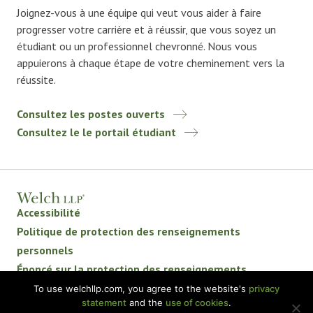
Joignez-vous à une équipe qui veut vous aider à faire
progresser votre carrière et à réussir, que vous soyez un
étudiant ou un professionnel chevronné. Nous vous
appuierons à chaque étape de votre cheminement vers la
réussite.
Consultez les postes ouverts
Consultez le le portail étudiant
Accessibilité
Politique de protection des renseignements
personnels
Énoncé sur la protection des renseignements
personnels
To use welchllp.com, you agree to the website's
privacy
statement
and the
use of cookies
.
Avis de non-responsabilité
BKR International