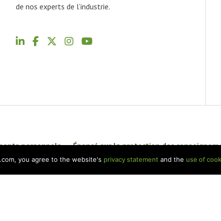
de nos experts de l’industrie.
ements personnels
Énoncé sur la protection des renseignem
p.com, you agree to the website's
privacy statement
and the
use of cook