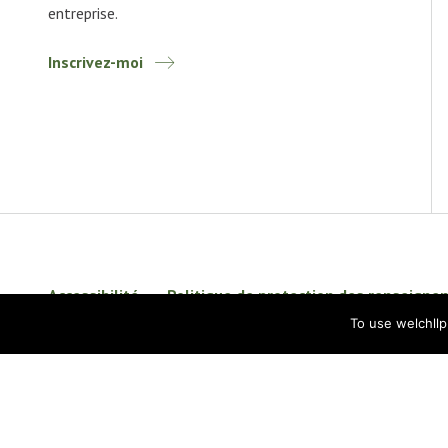
entreprise.
Inscrivez-moi
Accessibilité
Politique de protection des renseign
To use welchll
Avis de non-responsabilité
BKR International
© 2026 Welch LLP. Tous droits réservés.